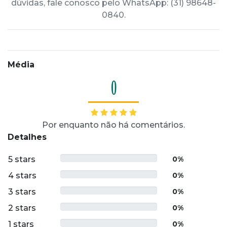
dúvidas, fale conosco pelo WhatsApp: (31) 98648-
0840.
Média
0
Por enquanto não há comentários.
Detalhes
5 stars
0%
4 stars
0%
3 stars
0%
2 stars
0%
1 stars
0%