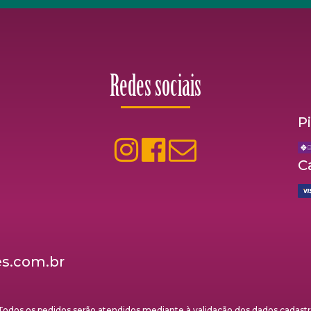
Redes sociais
P
C
s.com.br
s os pedidos serão atendidos mediante à validação dos dados cadastrai