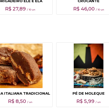
BRIGADEIRO ELE E ELA
CROCANTE
R$
27,89
R$
46,00
/ 10 un
/ 10 un
A ITALIANA TRADICIONAL
PÉ DE MOLEQUE
R$
8,50
R$
5,99
/ un
/ un