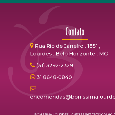
Contato
Rua Rio de Janeiro . 1851 ,
Lourdes . Belo Horizonte . MG
(31) 3292-2329
31 8648-0840
encomendas@bonissimalourde
BONÍSSIMA LOURDES - CNPJ 58.563.787/0001-80. Todo