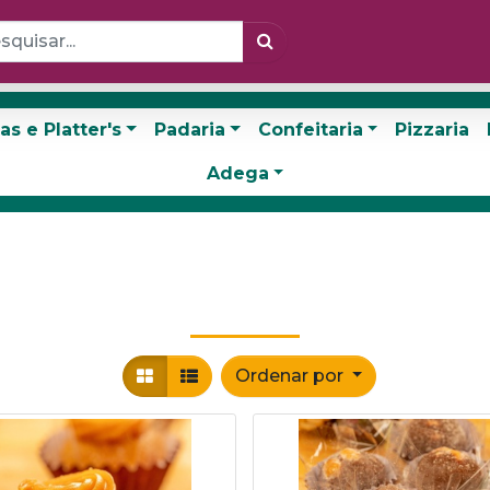
as e Platter's
Padaria
Confeitaria
Pizzaria
Adega
Ordenar por