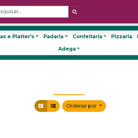
as e Platter's
Padaria
Confeitaria
Pizzaria
Adega
Ordenar por