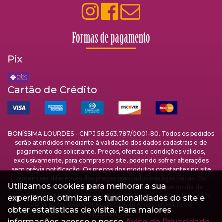
Formas de pagamento
Pix
Cartão de Crédito
BONÍSSIMA LOURDES - CNPJ 58.563.787/0001-80. Todos os pedidos
serão atendidos mediante à validação dos dados cadastrais e de
pagamento do solicitante. Preços, ofertas e condições válidos,
exclusivamente, para compras no site, podendo sofrer alterações
sem prévia notificação. Os preços dos produtos constantes no site
podem ser diferentes dos preços praticados nas lojas físicas. Os
Utilizamos cookies para melhorar a sua
pedidos estão sujeitos à disponibilidade de estoque no dia da
entrega. A VENDA E O CONSUMO DE BEBIDAS ALCOÓLICAS SÃO
experiência, otimizar as funcionalidades do site e
PROIBIDOS PARA MENORES DE 18 ANOS. BEBA COM
obter estatísticas de visita. Para maiores
MODERAÇÃO.
informações acesse o nosso
Aviso de Privacidade.